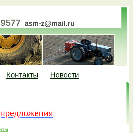
-9577
asm-z@mail.ru
Контакты
Новости
АСТЬ» - качественные
и по разумным ценам
предложения
нты