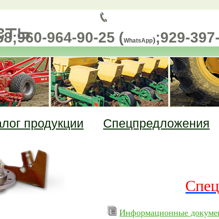
58;
960-964-90-25 (
;
929-397
)
WhatsApp
алог продукции
Спецпредложения
«АСМ-ЗАПЧ
запчаст
Спец
Информационные докуме