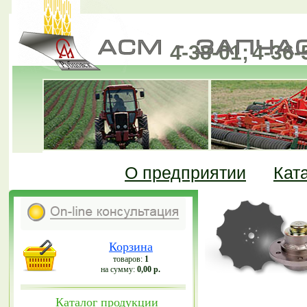
4-38-01;
4-36-
(385-57)
О предприятии
Кат
Корзина
товаров:
1
на сумму:
0,00 р.
Каталог продукции