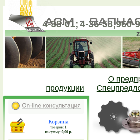
4-38-01;
4-36-58;
960-9
(385-57)
О предп
продукции
Спецпредл
Корзина
товаров:
1
на сумму:
0,00 р.