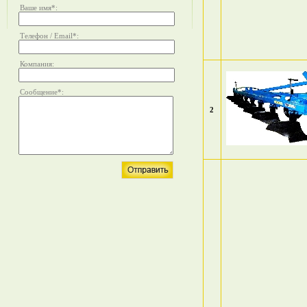
Ваше имя
*
:
Телефон / Email
*
:
Компания:
Сообщение
*
:
2