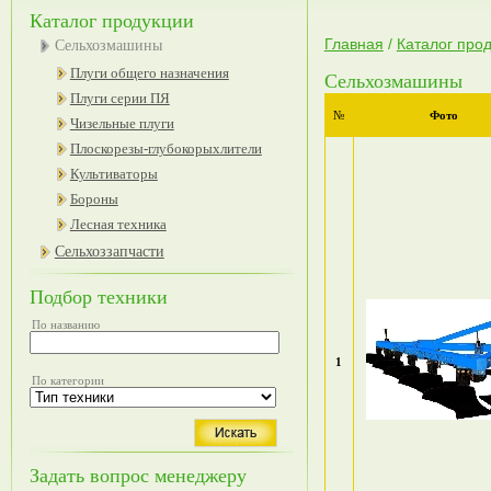
Каталог продукции
Главная
/
Каталог про
Сельхозмашины
Плуги общего назначения
Сельхозмашины
Плуги серии ПЯ
№
Фото
Чизельные плуги
Плоскорезы-глубокорыхлители
Культиваторы
Бороны
Лесная техника
Сельхоззапчасти
Подбор техники
По названию
1
По категории
Задать вопрос менеджеру