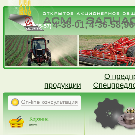
4-38-01;
4-36-58;
96
(385-57)
О предп
продукции
Спецпредл
Корзина
пуста