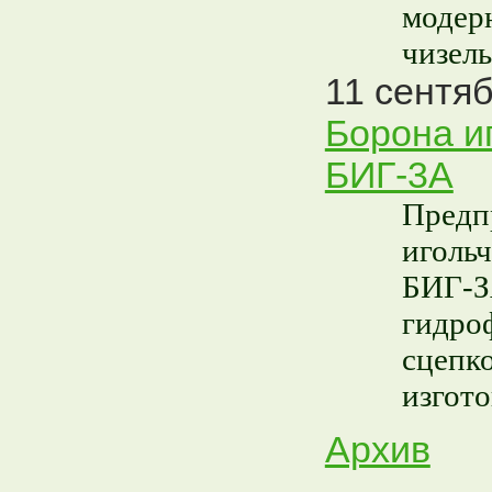
модерн
чизел
11 сентяб
Борона и
БИГ-3А
Предп
иголь
БИГ-З
гидро
сцепко
изгот
Архив