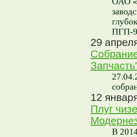
ОАО «
завод
глубо
ПГП-
29 апреля
Собрание
Запчасть
27.04.
собра
12 января
Плуг чиз
Модерне
В 201