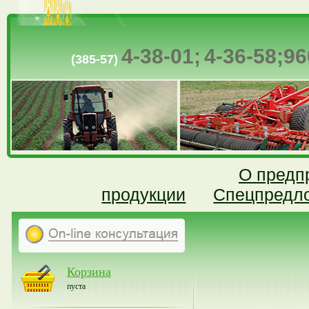
4-38-01;
4-36-58;
96
(385-57)
О предп
продукции
Спецпредл
Корзина
пуста