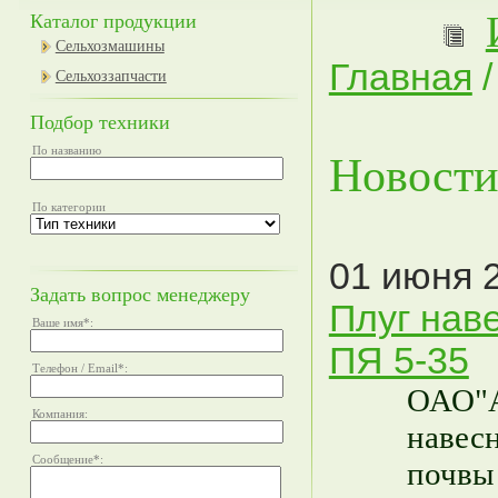
Каталог продукции
Сельхозмашины
Главная
/
Сельхоззапчасти
Подбор техники
По названию
Новости
По категории
01 июня 2
Задать вопрос менеджеру
Плуг нав
Ваше имя
*
:
ПЯ 5-35
Телефон / Email
*
:
ОАО"А
Компания:
навесн
Сообщение
*
:
почвы 