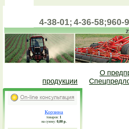
4-38-01;
4-36-58;
960-9
(385-57)
О предп
продукции
Спецпредл
Корзина
товаров:
1
на сумму:
0,00 р.