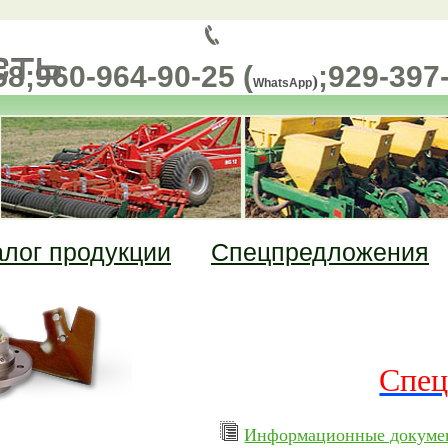
58;
960-964-90-25 (
;
929-397
)
WhatsApp
алог продукции
Спецпредложения
«АСМ-ЗАПЧ
запчаст
Спец
Информационные докуме