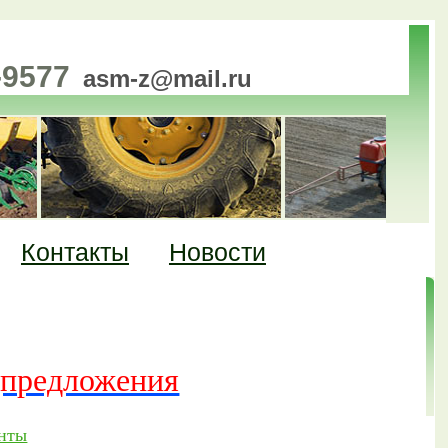
-9577
asm-z@mail.ru
Контакты
Новости
АСТЬ» - качественные
и по разумным ценам
предложения
нты