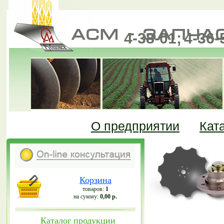
4-38-01;
4-36-
(385-57)
О предприятии
Кат
Корзина
товаров:
1
на сумму:
0,00 р.
Каталог продукции