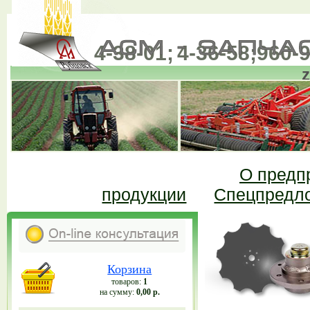
4-38-01;
4-36-58;
960-9
(385-57)
О предп
продукции
Спецпредл
Корзина
товаров:
1
на сумму:
0,00 р.