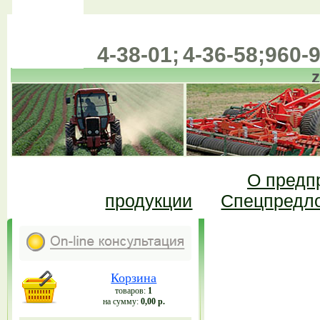
4-38-01;
4-36-58;
960-9
(385-57)
О предп
продукции
Спецпредл
Корзина
товаров:
1
на сумму:
0,00 р.