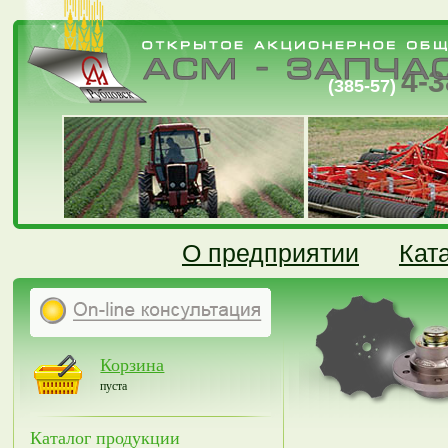
4-3
(385-57)
О предприятии
Кат
Корзина
пуста
Каталог продукции