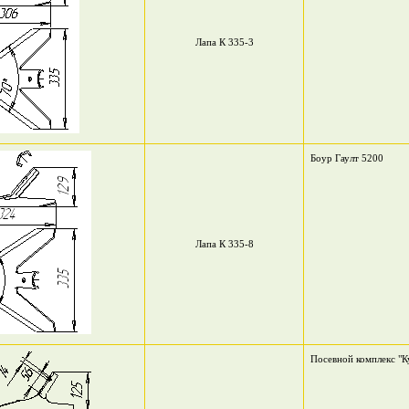
Лапа К 335-3
Боур Гаулт 5200
Лапа К 335-8
Посевной комплекс "К