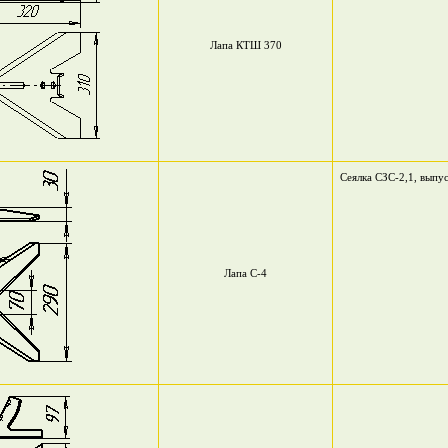
Лапа КТШ 370
Сеялка СЗС-2,1, выпус
Лапа С-4