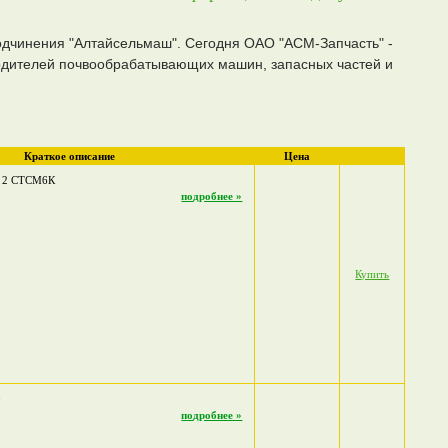
одчинения "Алтайсельмаш". Сегодня ОАО "АСМ-Запчасть" -
одителей почвообрабатывающих машин, запасных частей и
Краткое описание
Цена
; 2 СТСМ6К
подробнее »
Купить
0
подробнее »