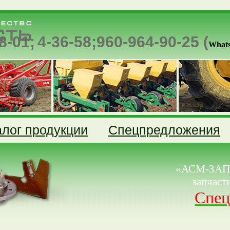
8-01;
4-36-58;
960-964-90-25 (
What
алог продукции
Спецпредложения
«АСМ-ЗАПЧ
запчаст
Спец