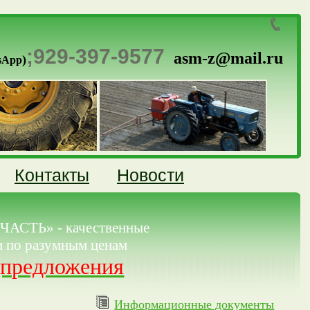
;
929-397-9577
asm-z@mail.ru
)
sApp
Контакты
Новости
АСТЬ» - качественные
и по разумным ценам
предложения
Информационные документы