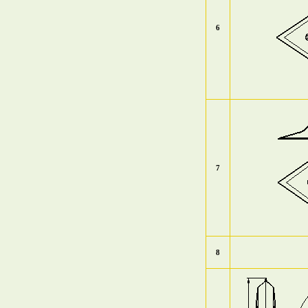
6
7
8