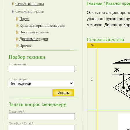
Главная
/
Каталог про
Сельхозмашины
Сельхоззапчасти
Открытое акционерное
успешно функциониру
Плуги
метизов. Директор Ка
Культиваторы и плоскорезы
Посевная техника
Дисковые орудия
Сельхоззапчасти
Прочее
№
Подбор техники
По названию
По категории
1
Задать вопрос менеджеру
Ваше имя
*
:
Телефон / Email
*
: