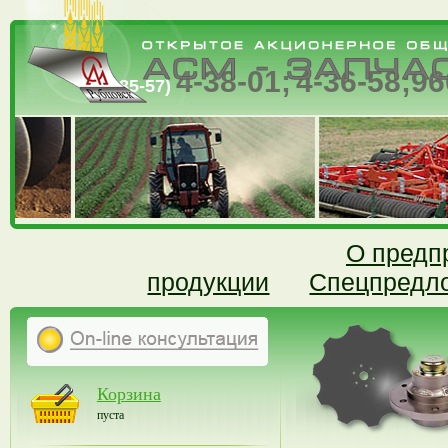
4-38-01;
4-36-58;
96
(385-57)
О предп
продукции
Спецпредл
Корзина
пуста