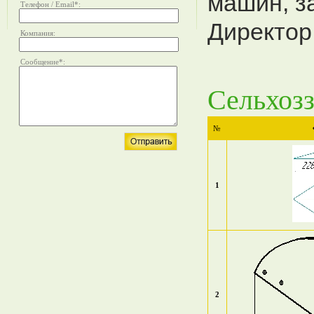
машин, з
Телефон / Email
*
:
Директор
Компания:
Сообщение
*
:
Сельхозз
№
1
2