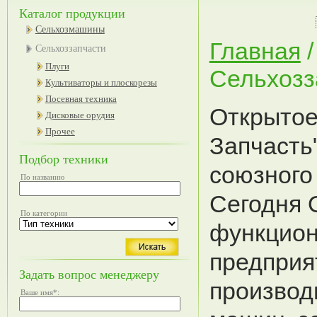
Каталог продукции
Сельхозмашины
Главная
Сельхоззапчасти
Плуги
Сельхозз
Культиваторы и плоскорезы
Посевная техника
Открытое
Дисковые орудия
Прочее
Запчасть
Подбор техники
союзного
По названию
Сегодня 
По категории
функцио
предприя
Задать вопрос менеджеру
производ
Ваше имя
*
: